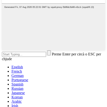
Preme Enter per circà o ESC per
chjude
English
French
German
Portuguese
Spanish
Russian
Japanese
Korean
Arabic
Irish