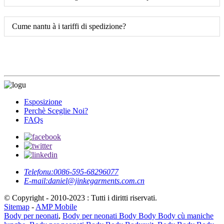
Cume nantu à i tariffi di spedizione?
Esposizione
Perchè Sceglie Noi?
FAQs
Telefonu:
0086-595-68296077
E-mail:
daniel@jinkegarments.com.cn
© Copyright - 2010-2023 : Tutti i diritti riservati.
Sitemap
-
AMP Mobile
Body per neonati
,
Body per neonati Body Body Body cù maniche