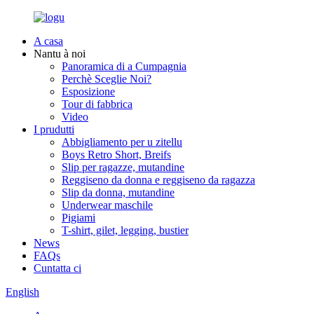
A casa
Nantu à noi
Panoramica di a Cumpagnia
Perchè Sceglie Noi?
Esposizione
Tour di fabbrica
Video
I prudutti
Abbigliamento per u zitellu
Boys Retro Short, Breifs
Slip per ragazze, mutandine
Reggiseno da donna e reggiseno da ragazza
Slip da donna, mutandine
Underwear maschile
Pigiami
T-shirt, gilet, legging, bustier
News
FAQs
Cuntatta ci
English