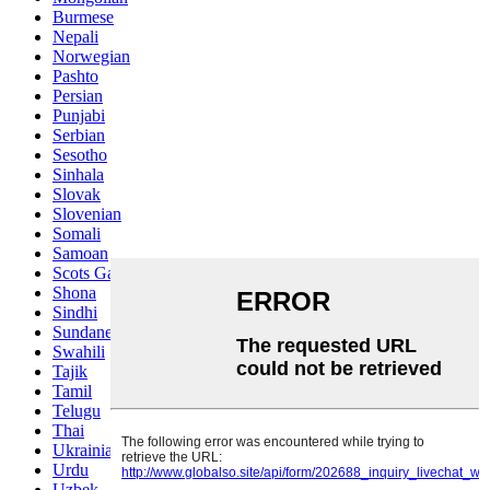
Burmese
Nepali
Norwegian
Pashto
Persian
Punjabi
Serbian
Sesotho
Sinhala
Slovak
Slovenian
Somali
Samoan
Scots Gaelic
Shona
Sindhi
Sundanese
Swahili
Tajik
Tamil
Telugu
Thai
Ukrainian
Urdu
Uzbek