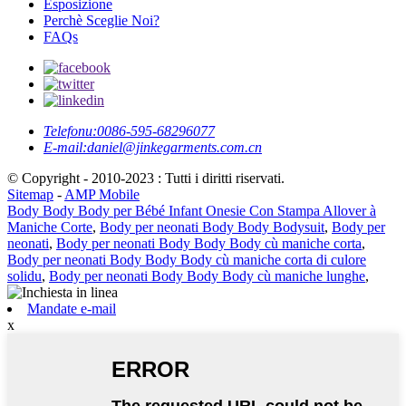
Esposizione
Perchè Sceglie Noi?
FAQs
Telefonu:
0086-595-68296077
E-mail:
daniel@jinkegarments.com.cn
© Copyright - 2010-2023 : Tutti i diritti riservati.
Sitemap
-
AMP Mobile
Body Body Body per Bébé Infant Onesie Con Stampa Allover à
Maniche Corte
,
Body per neonati Body Body Bodysuit
,
Body per
neonati
,
Body per neonati Body Body Body cù maniche corta
,
Body per neonati Body Body Body cù maniche corta di culore
solidu
,
Body per neonati Body Body Body cù maniche lunghe
,
Mandate e-mail
x