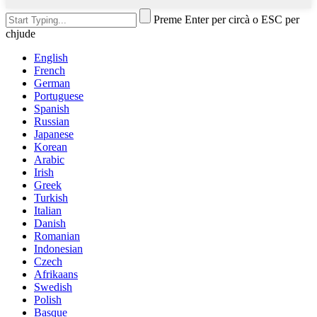
Preme Enter per circà o ESC per
chjude
English
French
German
Portuguese
Spanish
Russian
Japanese
Korean
Arabic
Irish
Greek
Turkish
Italian
Danish
Romanian
Indonesian
Czech
Afrikaans
Swedish
Polish
Basque