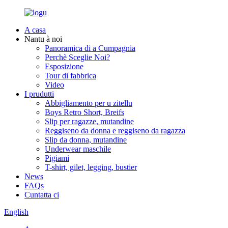
A casa
Nantu à noi
Panoramica di a Cumpagnia
Perchè Sceglie Noi?
Esposizione
Tour di fabbrica
Video
I prudutti
Abbigliamento per u zitellu
Boys Retro Short, Breifs
Slip per ragazze, mutandine
Reggiseno da donna e reggiseno da ragazza
Slip da donna, mutandine
Underwear maschile
Pigiami
T-shirt, gilet, legging, bustier
News
FAQs
Cuntatta ci
English